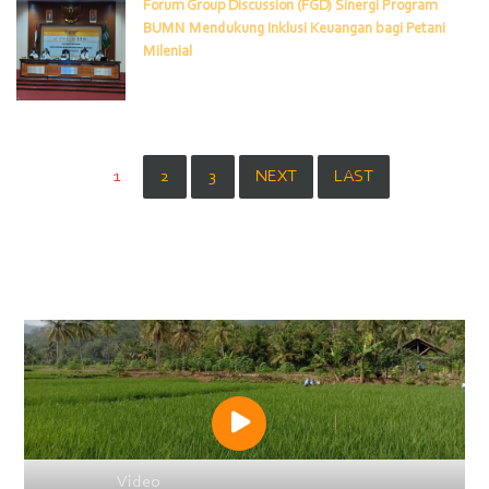
Forum Group Discussion (FGD) Sinergi Program
BUMN Mendukung Inklusi Keuangan bagi Petani
Milenial
(CURRENT)
1
2
3
NEXT
LAST
Video