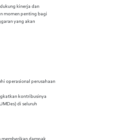
dukung kinerja dan
an momen penting bagi
nggaran yang akan
uhi operasional perusahaan
ngkatkan kontribusinya
UMDes) di seluruh
an memberikan dampak