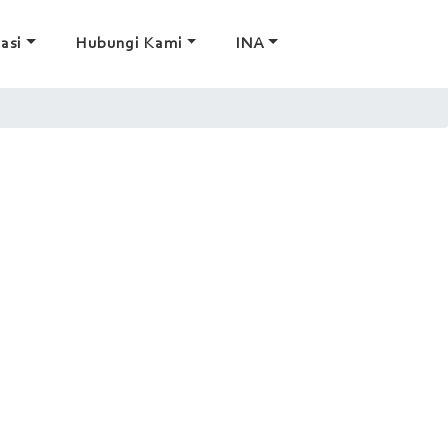
asi
Hubungi Kami
INA