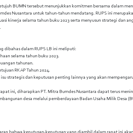
 ketujuh BUMN tersebut menunjukkan komitmen bersama dalam men
mdes Nusantara untuk tahun-tahun mendatang. RUPS ini merupak
asi kinerja selama tahun buku 2023 serta menyusun strategi dan a
.
 dibahas dalam RUPS LB ini meliputi:
sahaan selama tahun buku 2023.
keuangan tahunan.
tujuan RKAP Tahun 2024.
isu strategis dan keputusan penting lainnya yang akan mempengar
pat ini, diharapkan PT. Mitra Bumdes Nusantara dapat terus meni
bangunan desa melalui pemberdayaan Badan Usaha Milik Desa (B
rap bahwa keputusan-keputusan yang diambil dalam rapat ini ak